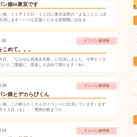
パン娘in東京です
«
ン娘、１１月１０日・１１日に東京浅草の「まるごとにっぽ
出演します！いつも応援くださる首都圏にお住ま...
1.06
ドンパン娘情報
をこめて。。。
４日、「なかせん芸術文化祭」に出演しました。今年たくさ
だいたご愛顧に、恩返しも込めて踊ります！&n...
0.30
ドンパン娘情報
パン娘とデカらびくん
ン娘、この秋もたくさんのイベントに出演しています♪ まず
月１３日（土）、「豊岡分館まつり...
8.01
ドンパン娘情報