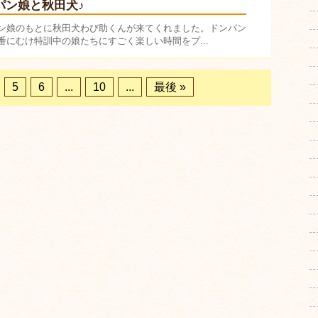
パン娘と秋田犬♪
ン娘のもとに秋田犬わび助くんが来てくれました。ドンパン
番にむけ特訓中の娘たちにすごく楽しい時間をプ...
5
6
...
10
...
最後 »