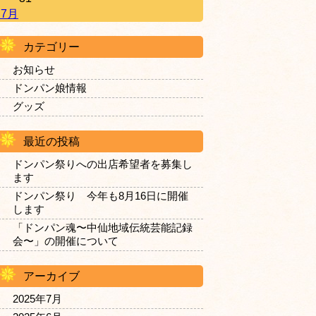
 7月
カテゴリー
お知らせ
ドンパン娘情報
グッズ
最近の投稿
ドンパン祭りへの出店希望者を募集し
ます
ドンパン祭り 今年も8月16日に開催
します
「ドンパン魂〜中仙地域伝統芸能記録
会〜」の開催について
アーカイブ
2025年7月