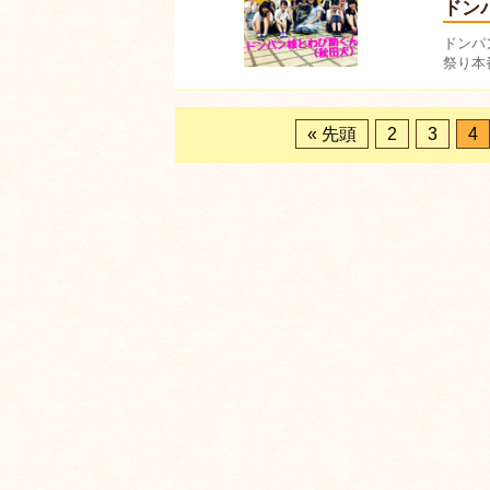
ドン
ドンパ
祭り本
« 先頭
2
3
4